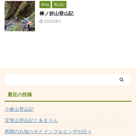
Blog
登山記
棒ノ折山登山記
2022/8/1
最近の投稿
小倉山登山記
宝登山登山記とあまりん
再開のお知らせとインフルエンザの日々