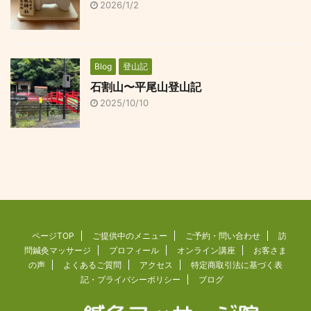
2026/1/2
Blog
登山記
石割山〜平尾山登山記
2025/10/10
ページTOP
ご提供中のメニュー
ご予約・問い合わせ
訪
問鍼灸マッサージ
プロフィール
オンライン講座
お客さま
の声
よくあるご質問
アクセス
特定商取引法に基づく表
記・プライバシーポリシー
ブログ