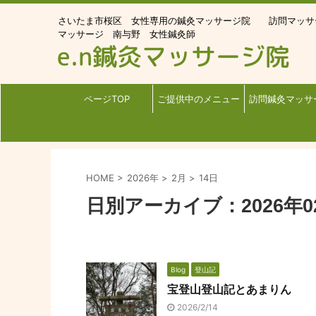
さいたま市桜区 女性専用の鍼灸マッサージ院 訪問マッ
マッサージ 南与野 女性鍼灸師
ページTOP
ご提供中のメニュー
訪問鍼灸マッサ
HOME
>
2026年
>
2月
>
14日
日別アーカイブ：2026年0
Blog
登山記
宝登山登山記とあまりん
2026/2/14